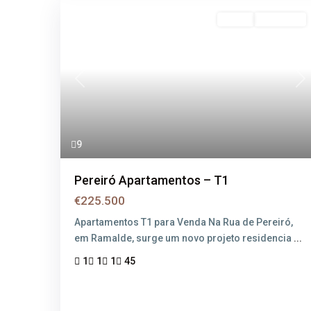
Venda
Disponível
Previous
Ne
9
Pereiró Apartamentos – T1
€225.500
Apartamentos T1 para Venda Na Rua de Pereiró,
em Ramalde, surge um novo projeto residencia
...
1
1
1
45