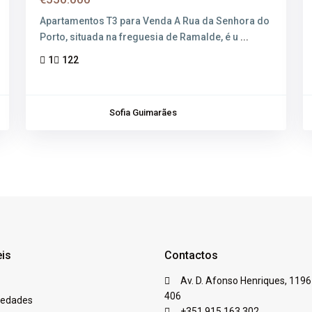
Apartamentos T3 para Venda A Rua da Senhora do
Porto, situada na freguesia de Ramalde, é u
...
1
122
Sofia Guimarães
eis
Contactos
Av. D. Afonso Henriques, 1196
406
iedades
+351 915 163 302