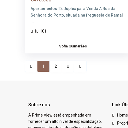
Apartamentos T2 Duplex para Venda A Rua da
Senhora do Porto, situada na freguesia de Ramal
...
1
101
Sofia Guimarães
1
2
Sobre nós
Link Út
A Prime View está empenhada em
Home
fornecer um alto nível de especialização,
Propr
serviço ao cliente e atenção aos detalhes