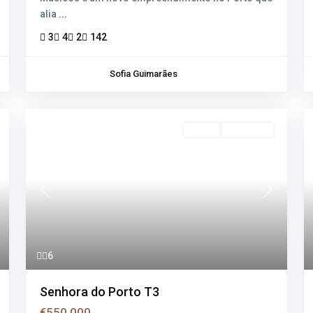
alia
...
3
4
2
142
Sofia Guimarães
Venda
Disponível
xt
Previous
Next
6
Senhora do Porto T3
€550.000