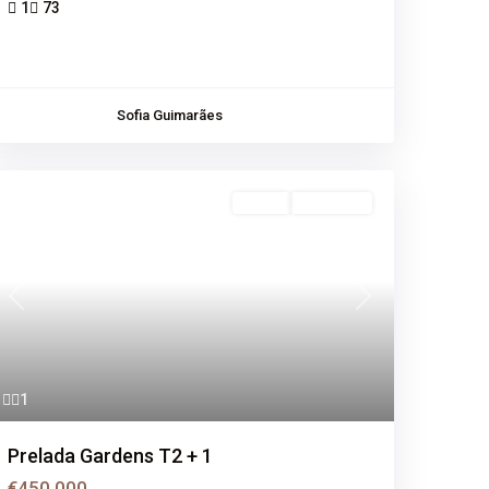
1
73
Sofia Guimarães
Venda
Disponível
Previous
Next
1
Prelada Gardens T2 + 1
€450.000