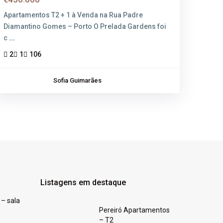
Apartamentos T2 + 1 à Venda na Rua Padre
Diamantino Gomes – Porto​ O Prelada Gardens foi
c
...
2
1
106
Sofia Guimarães
Listagens em destaque
 – sala
Pereiró Apartamentos
– T2