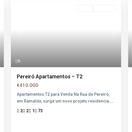
Venda
Disponível
xt
Previous
Next
9
Pereiró Apartamentos – T2
€410.000
Apartamentos T2 para Venda Na Rua de Pereiró,
em Ramalde, surge um novo projeto residencia
...
2
2
1
73