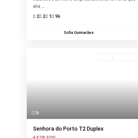
alia
...
2
2
1
96
Sofia Guimarães
Venda
Disponível
Previous
Ne
6
Senhora do Porto T2 Duplex
€478.500