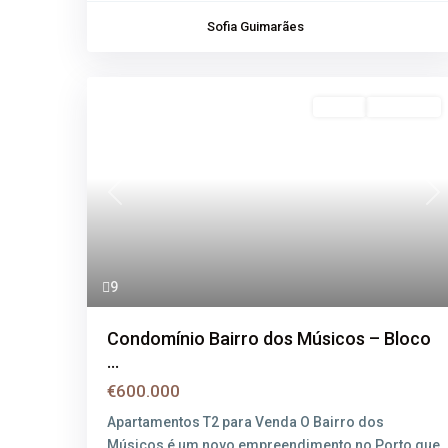
Sofia Guimarães
Venda
Disponível
Previous
Ne
9
Condomínio Bairro dos Músicos – Bloco
...
€600.000
Apartamentos T2 para Venda O Bairro dos
Músicos é um novo empreendimento no Porto que