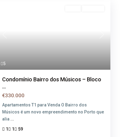
Venda
Disponível
Previous
Next
5
Condomínio Bairro dos Músicos – Bloco
...
€330.000
Apartamentos T1 para Venda O Bairro dos
Músicos é um novo empreendimento no Porto que
alia
...
1
1
59