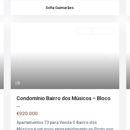
Sofia Guimarães
Venda
Disponível
xt
Previous
Next
9
Condomínio Bairro dos Músicos – Bloco
...
€920.000
Apartamentos T3 para Venda O Bairro dos
Músicos é um novo empreendimento no Porto que