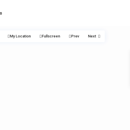
s
My Location
Fullscreen
Prev
Next