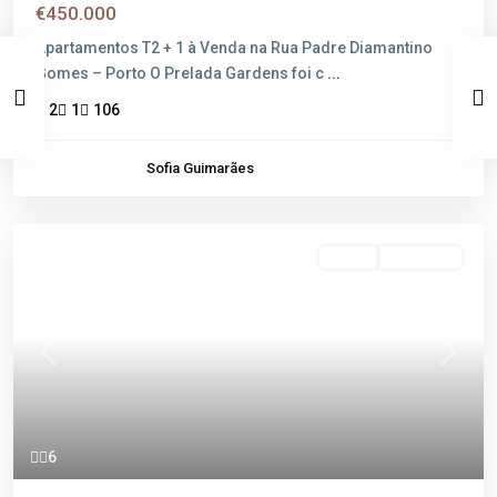
€450.000
Apartamentos T2 + 1 à Venda na Rua Padre Diamantino
Gomes – Porto​ O Prelada Gardens foi c
...
2
1
106
Sofia Guimarães
Venda
Disponível
Previous
Next
6