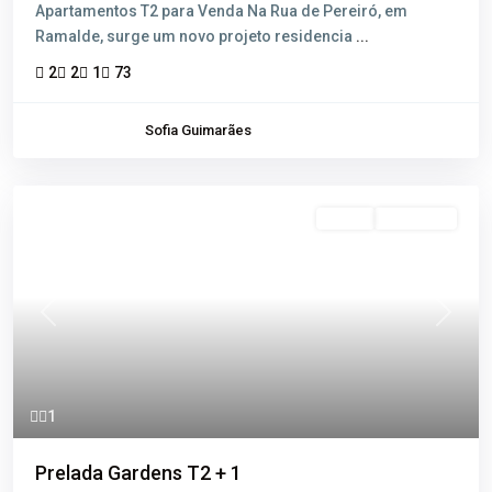
Apartamentos T2 para Venda Na Rua de Pereiró, em
Ramalde, surge um novo projeto residencia
...
2
2
1
73
Sofia Guimarães
Venda
Disponível
Previous
Next
1
Prelada Gardens T2 + 1